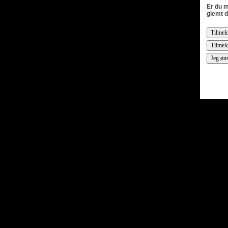
Er du m
glemt d