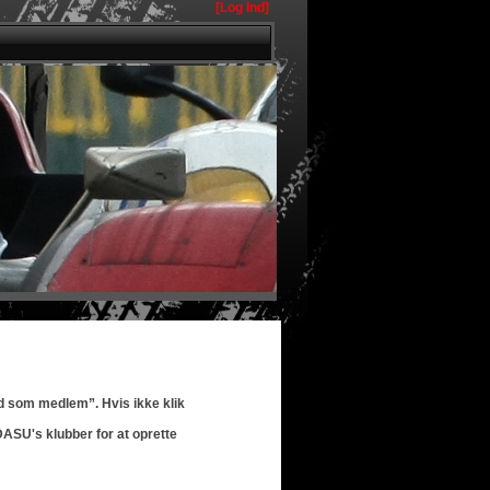
[Log Ind]
ld som medlem”. Hvis ikke klik
ASU's klubber for at oprette