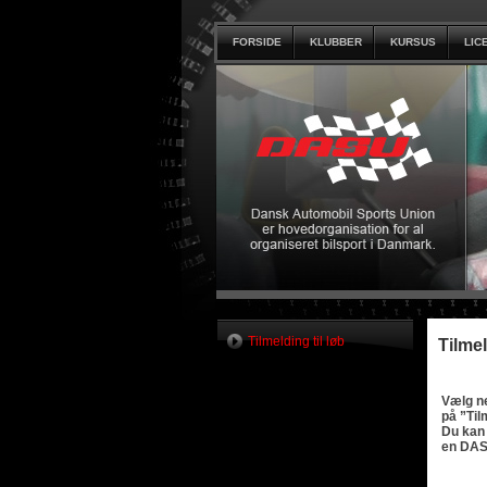
FORSIDE
KLUBBER
KURSUS
LIC
Tilmelding til løb
Tilmel
Vælg ne
på ”Ti
Du kan 
en DASU