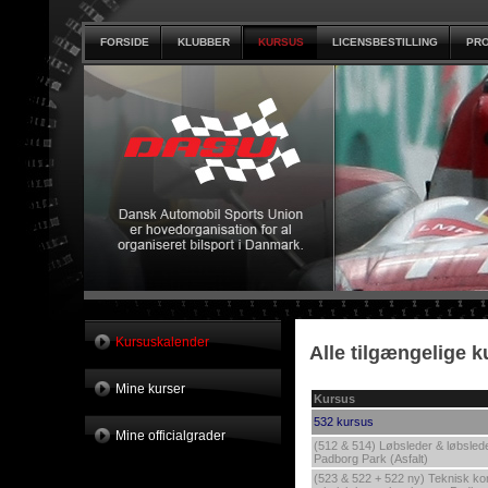
FORSIDE
KLUBBER
KURSUS
LICENSBESTILLING
PRO
Kursuskalender
Alle tilgængelige k
Mine kurser
Kursus
532 kursus
Mine officialgrader
(512 & 514) Løbsleder & løbslede
Padborg Park (Asfalt)
(523 & 522 + 522 ny) Teknisk kon