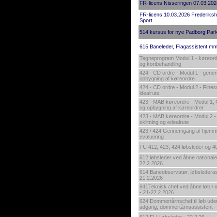
FR-licens Nisseringen 07.03.202
FR-licens 10.03.2026 Frederiks
Sport.
514 kursus for nye Padborg Par
615 Baneleder, Flagassistent m
Tegneprogram Modul 1 - køreord
og kortbehandling
424 - CD ordre - Modul 1 - genere
opbygning af køreordre
424 - CD ordre - Modul 2 - Finess
idealrute
423 - MAB køreordre - Modul 1, G
og opbygning af køreordrer
423 - MAB køreordre - Modul 2 -
skiltning og edealrute
423 / 424 Gennemgang af hjem
evaluering
FU 412, 423, 424 løbsleder og 
612 løbsleder ved åbne nationale
22.2.2026
614 Baneobservatør, løbsledera
21.2.2026
641Teknisk chef ved åbne løb /
- 21-22.2.2026
624 Dommertårnschef til løb uden
adgang, dommertårnsassistent -