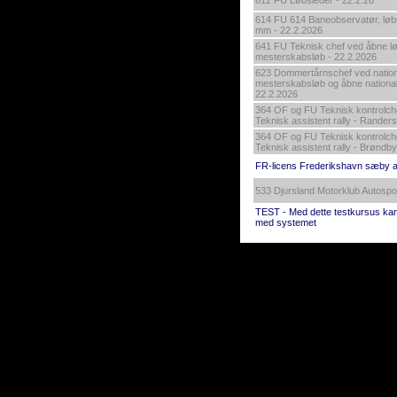
612 FU Løbsleder - 22.2.26
614 FU 614 Baneobservatør, løb
mm - 22.2.2026
641 FU Teknisk chef ved åbne lø
mesterskabsløb - 22.2.2026
623 Dommertårnschef ved nation
mesterskabsløb og åbne national
22.2.2026
364 OF og FU Teknisk kontrolchef
Teknisk assistent rally - Randers
364 OF og FU Teknisk kontrolchef
Teknisk assistent rally - Brøndby
FR-licens Frederikshavn sæby a
533 Djursland Motorklub Autospo
TEST - Med dette testkursus kan 
med systemet