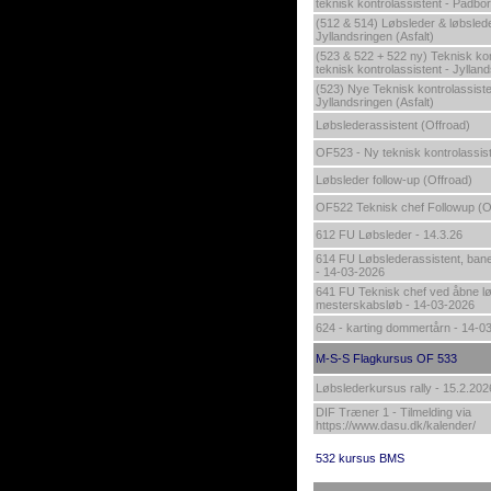
teknisk kontrolassistent - Padbor
(512 & 514) Løbsleder & løbslede
Jyllandsringen (Asfalt)
(523 & 522 + 522 ny) Teknisk kon
teknisk kontrolassistent - Jylland
(523) Nye Teknisk kontrolassiste
Jyllandsringen (Asfalt)
Løbslederassistent (Offroad)
OF523 - Ny teknisk kontrolassist
Løbsleder follow-up (Offroad)
OF522 Teknisk chef Followup (O
612 FU Løbsleder - 14.3.26
614 FU Løbslederassistent, ba
- 14-03-2026
641 FU Teknisk chef ved åbne lø
mesterskabsløb - 14-03-2026
624 - karting dommertårn - 14-0
M-S-S Flagkursus OF 533
Løbslederkursus rally - 15.2.202
DIF Træner 1 - Tilmelding via
https://www.dasu.dk/kalender/
532 kursus BMS