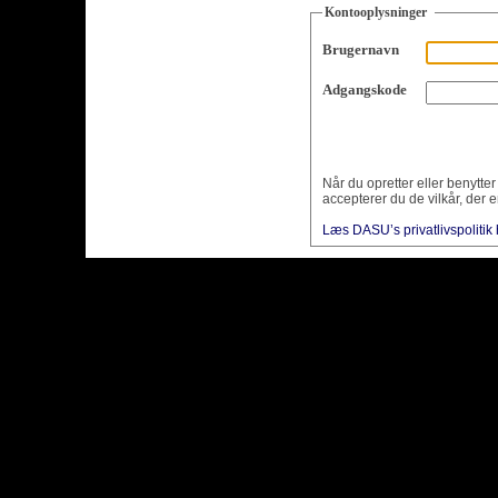
Kontooplysninger
Brugernavn
Adgangskode
Når du opretter eller benytte
accepterer du de vilkår, der e
Læs DASU’s privatlivspolitik 