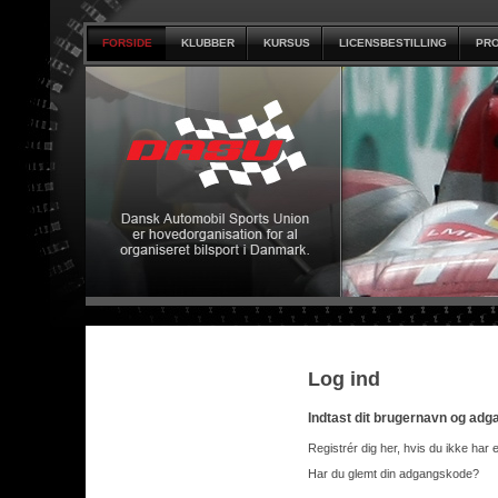
FORSIDE
KLUBBER
KURSUS
LICENSBESTILLING
PRO
Log ind
Indtast dit brugernavn og ad
Registrér dig her, hvis du ikke har 
Har du glemt din adgangskode?