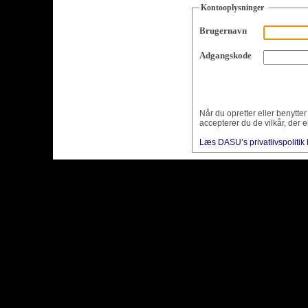
Kontooplysninger
Brugernavn
Adgangskode
Når du opretter eller benytte
accepterer du de vilkår, der e
Læs DASU’s privatlivspolitik 