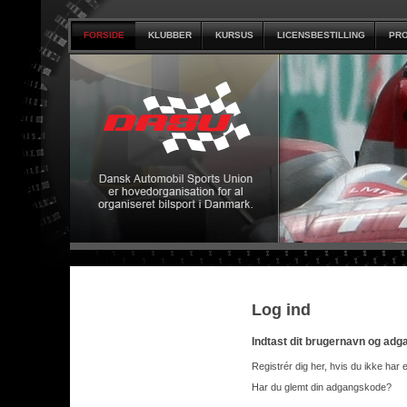
FORSIDE
KLUBBER
KURSUS
LICENSBESTILLING
PRO
Log ind
Indtast dit brugernavn og ad
Registrér dig her, hvis du ikke har 
Har du glemt din adgangskode?