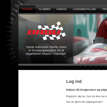
FORSIDE
KLUBBER
KURSUS
LICENSBESTILLING
PRO
Log ind
Indtast dit brugernavn og ad
Registrér dig her, hvis du ikke har 
Har du glemt din adgangskode?