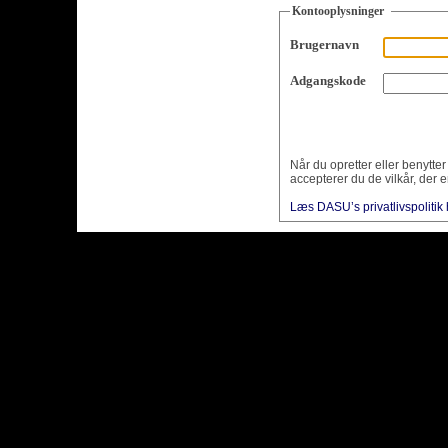
Kontooplysninger
Brugernavn
Adgangskode
Når du opretter eller benytte
accepterer du de vilkår, der e
Læs DASU’s privatlivspolitik 