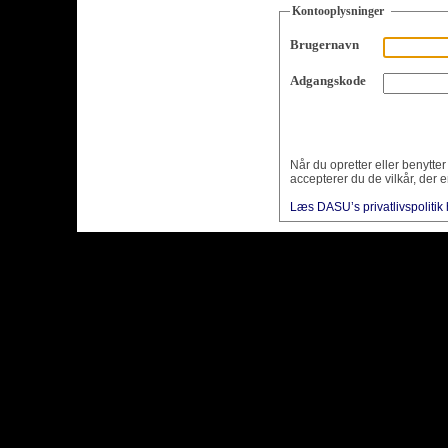
Kontooplysninger
Brugernavn
Adgangskode
Når du opretter eller benytte
accepterer du de vilkår, der e
Læs DASU’s privatlivspolitik 