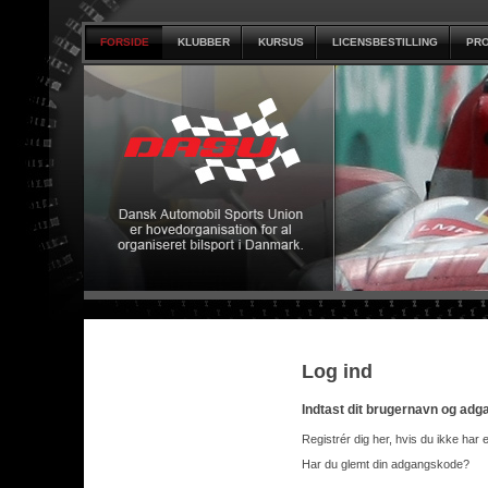
FORSIDE
KLUBBER
KURSUS
LICENSBESTILLING
PRO
Log ind
Indtast dit brugernavn og ad
Registrér dig her, hvis du ikke har 
Har du glemt din adgangskode?