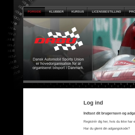
FORSIDE
KLUBBER
KURSUS
LICENSBESTILLING
PRO
Log ind
Indtast dit brugernavn og ad
Registrér dig her, hvis du ikke har 
Har du glemt din adgangskode?