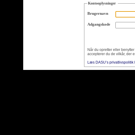
Kontooplysninger
Brugernavn
Adgangskode
Når du opretter eller benytte
accepterer du de vilkår, der e
Læs DASU’s privatlivspolitik 