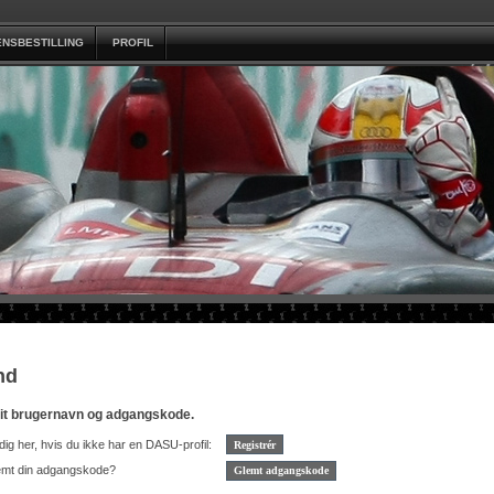
ENSBESTILLING
PROFIL
nd
dit brugernavn og adgangskode.
dig her, hvis du ikke har en DASU-profil:
emt din adgangskode?