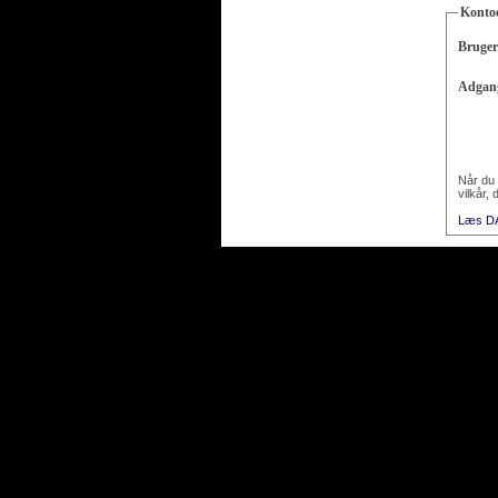
Konto
Bruge
Adgan
Når du 
vilkår, 
Læs DAS