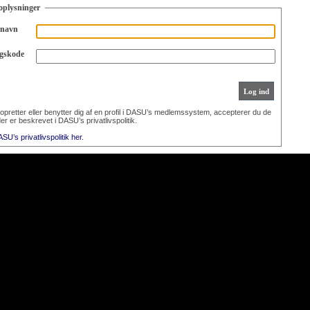
oplysninger
rnavn
gskode
opretter eller benytter dig af en profil i DASU’s medlemssystem, accepterer du de
der er beskrevet i DASU’s privatlivspolitik.
U’s privatlivspolitik her.