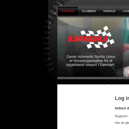
FORSIDE
KLUBBER
KURSUS
LIC
Log i
Indtast 
Registrér 
Har du gl