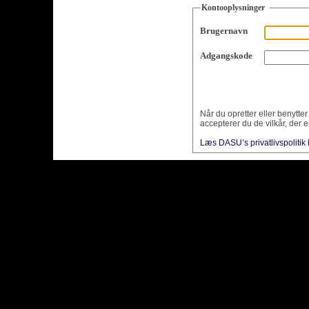
Kontooplysninger
Brugernavn
Adgangskode
Når du opretter eller benytte
accepterer du de vilkår, der e
Læs DASU’s privatlivspolitik 