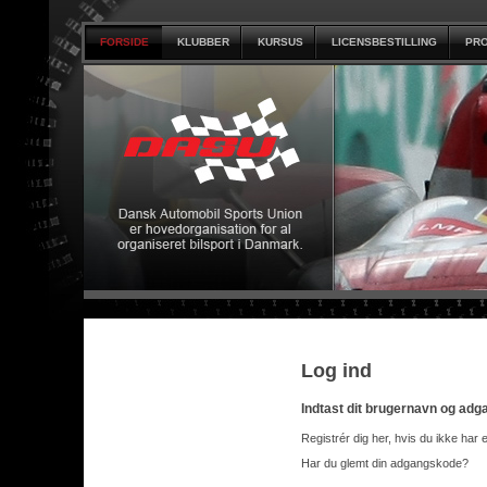
FORSIDE
KLUBBER
KURSUS
LICENSBESTILLING
PRO
Log ind
Indtast dit brugernavn og ad
Registrér dig her, hvis du ikke har 
Har du glemt din adgangskode?