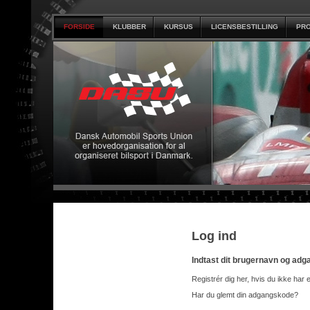
FORSIDE
KLUBBER
KURSUS
LICENSBESTILLING
PRO
Log ind
Indtast dit brugernavn og ad
Registrér dig her, hvis du ikke har 
Har du glemt din adgangskode?