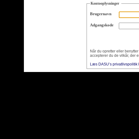
Kontooplysninger
Brugernavn
Adgangskode
Når du opretter eller benytte
accepterer du de vilkår, der e
Læs DASU’s privatlivspolitik 