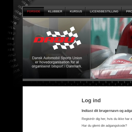
FORSIDE
KLUBBER
KURSUS
LICENSBESTILLING
PRO
Log ind
Indtast dit brugernavn og ad
Registrér dig her, hvis du ikke har 
Har du glemt din adgangskode?