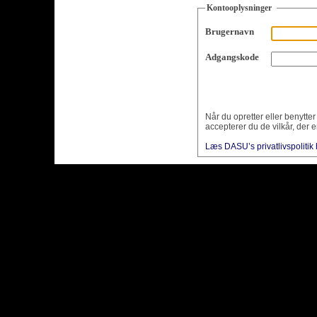
Kontooplysninger
Brugernavn
Adgangskode
Når du opretter eller benytte
accepterer du de vilkår, der e
Læs DASU’s privatlivspolitik 