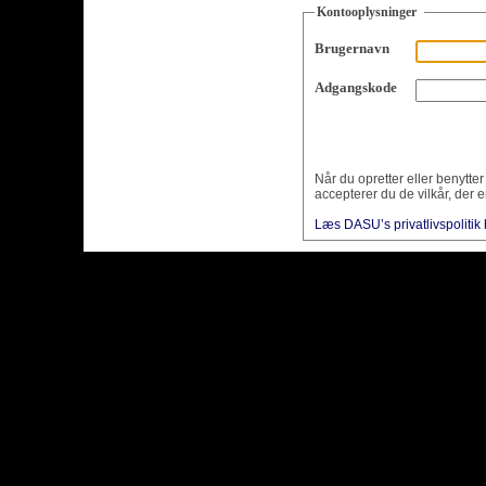
Kontooplysninger
Brugernavn
Adgangskode
Når du opretter eller benytte
accepterer du de vilkår, der e
Læs DASU’s privatlivspolitik 