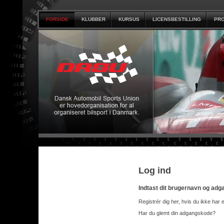
FORSIDE
KLUBBER
KURSUS
LICENSBESTILLING
PRO
Log ind
Indtast dit brugernavn og ad
Registrér dig her, hvis du ikke har 
Har du glemt din adgangskode?