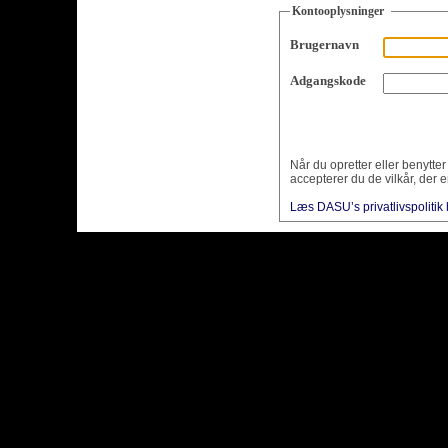
Kontooplysninger
Brugernavn
Adgangskode
Når du opretter eller benytte
accepterer du de vilkår, der e
Læs DASU’s privatlivspolitik 