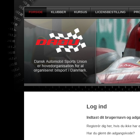
FORSIDE
KLUBBER
KURSUS
LICENSBESTILLING
PRO
Log ind
Indtast dit brugernavn og ad
Registrér dig her, hvis du ikke har 
Har du glemt din adgangskode?