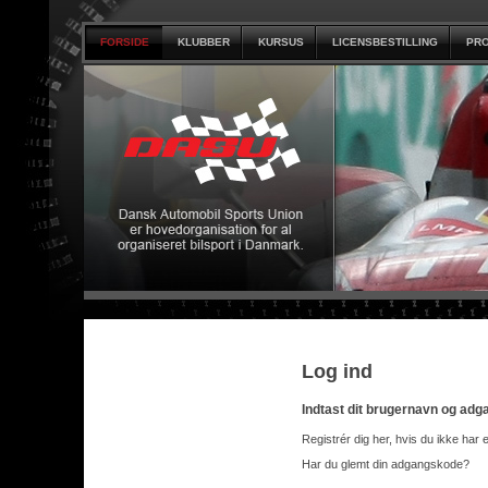
FORSIDE
KLUBBER
KURSUS
LICENSBESTILLING
PRO
Log ind
Indtast dit brugernavn og ad
Registrér dig her, hvis du ikke har 
Har du glemt din adgangskode?