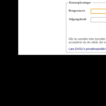
Kontooplysninger
Brugernavn
Adgangskode
Når du opretter eller benytte
accepterer du de vilkår, der e
Læs DASU’s privatlivspolitik 