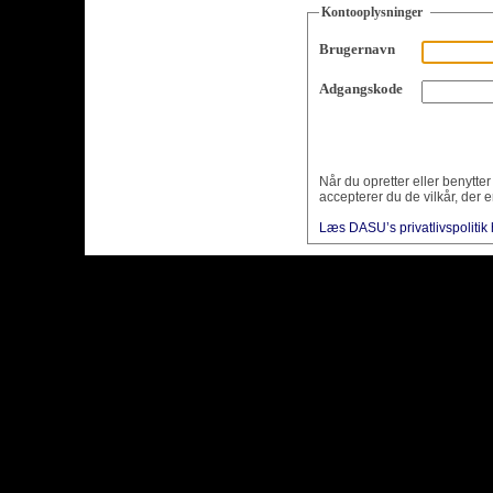
Kontooplysninger
Brugernavn
Adgangskode
Når du opretter eller benytte
accepterer du de vilkår, der e
Læs DASU’s privatlivspolitik 