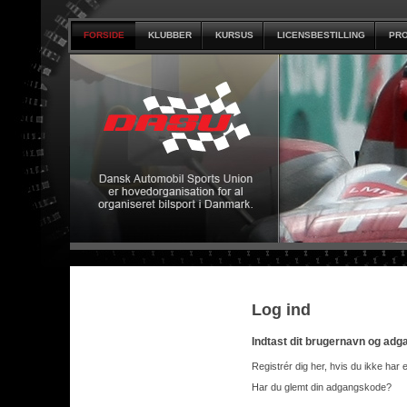
FORSIDE
KLUBBER
KURSUS
LICENSBESTILLING
PRO
Log ind
Indtast dit brugernavn og ad
Registrér dig her, hvis du ikke har 
Har du glemt din adgangskode?