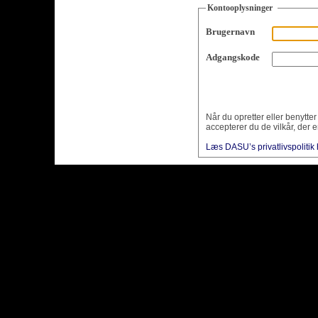
Kontooplysninger
Brugernavn
Adgangskode
Når du opretter eller benytte
accepterer du de vilkår, der e
Læs DASU’s privatlivspolitik 