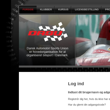
FORSIDE
KLUBBER
KURSUS
LICENSBESTILLING
PRO
Log ind
Indtast dit brugernavn og ad
Registrér dig her, hvis du ikke har 
Har du glemt din adgangskode?